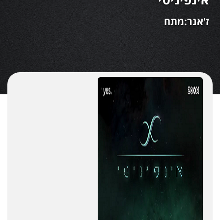
ז'אנר:מתח