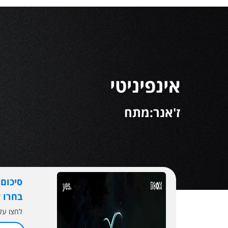
אינפיניטי
ז'אנר:מתח
סיכום
בחרו 
לחצו ע