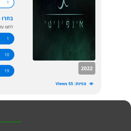
1
בחרו 
לחצו ע
1
10
2022
19
צפיות
55 Views