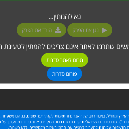
נא להמתין...
נגן את הפרק
הורד את הפרק
ים שתרמו לאתר אינם צריכים להמתין לטעינת ה
תרום לאתר סדרות
פורום סדרות
הארץ ומחו"ל, במגוון רחב של ז'אנרים והתאמות לקהלי יעד שונים, בניהם משפחה, 
נה"). גם בסדרות הישראליות קיים תרגום ברוב המקרים. אתר סדרות מתעדכן על בסי
ת חדשניות על מנת להעביר לצופים את התוכן באיכות מקסימלית, ללא פשרות.