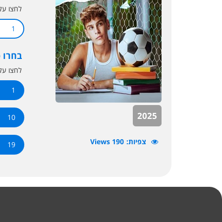
לחצו ע
1
בחרו 
לחצו ע
1
2025
10
צפיות
190 Views
19