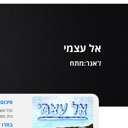
אל עצמי
ז'אנר:מתח
סיכום
הכל משת
בית, פסנ
בחרו 