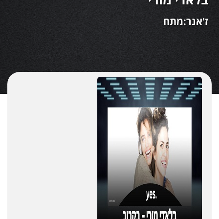
ז'אנר:מתח