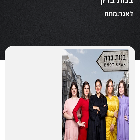
ז'אנר:מתח