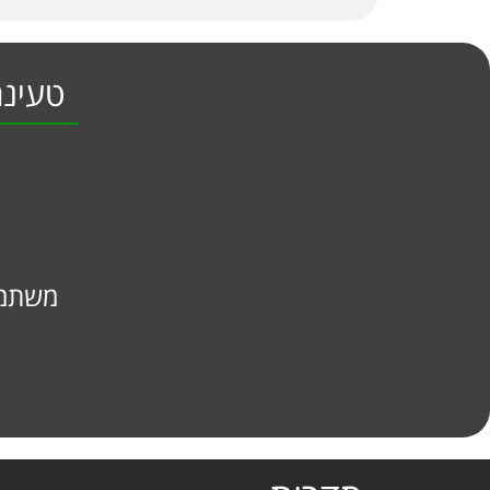
טעינה בת ה
משתמש