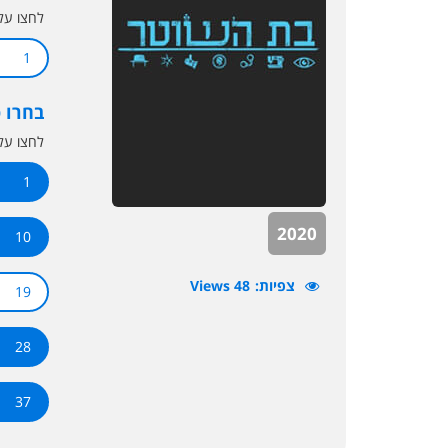
לחצו ע
1
בחרו 
לחצו ע
1
2020
10
צפיות
48 Views
19
28
37