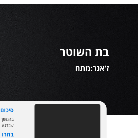
בת השוטר
ז'אנר:מתח
סיכום
בהמשך הח
שברגע האחרון 
בחרו 