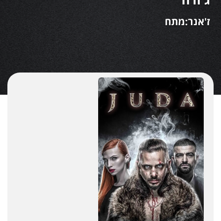
ז'אנר:מתח