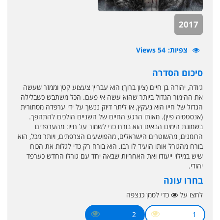
2017
צפיות
54 Views
סיכום הסדרה
ג'ודה, יהודה בן חיים (ציון ברוך) הוא עבריין צעצוע קטן וממזר שעשה
את ההימור הגדול ביותר שהוא עשה אי פעם. הכל משתבש כשבלילה
הגדול של חייו הוא נעקץ, או ליתר דיוק ננשך על ידי ערפדה מסתורית
(אנסטסיה פיין). מאותו הרגע החיים של השניים הולכים להתהפך.
בשמונת הימים הבאים הוא בורח כדי לשמור על חייו: מהערפדים
הרומנים, מהשוטרים הישראלים, מהפושעים הצרפתים, ויותר מכל, הוא
בורח מהגורל אותו הועיד לו רבו. הוא בורח רק כדי לגלות את הכוח
שיש במילוי ייעודו ואת האחריות שבאה יחד עם גורלו החדש כערפד
יהודי.
בחרו עונה
לחצו על
כדי לסמן כנצפה
2
1