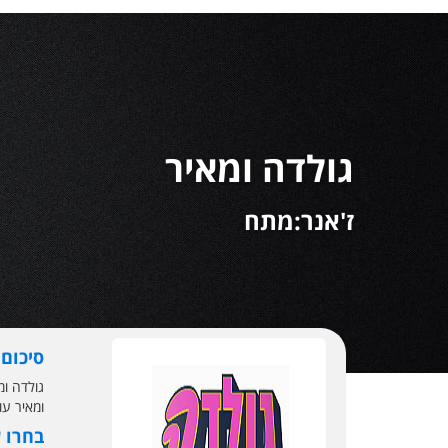
גולדה ומאיר
ז'אנר:מתח
סיכום
ומאיר עונה 1 שידור
בחרו 