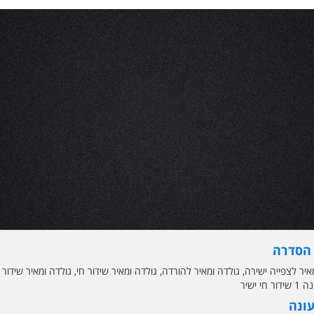
 הסדרה
 חי ישיר
עונה