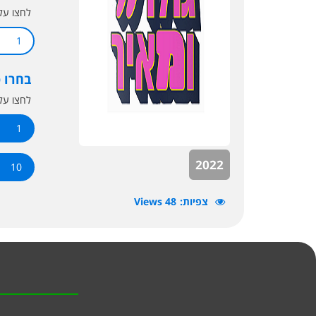
לחצו ע
1
בחרו 
לחצו ע
1
2022
10
צפיות
48 Views