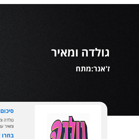
גולדה ומאיר
ז'אנר:מתח
סיכום
ומאיר עונה 1 שידור
בחרו 