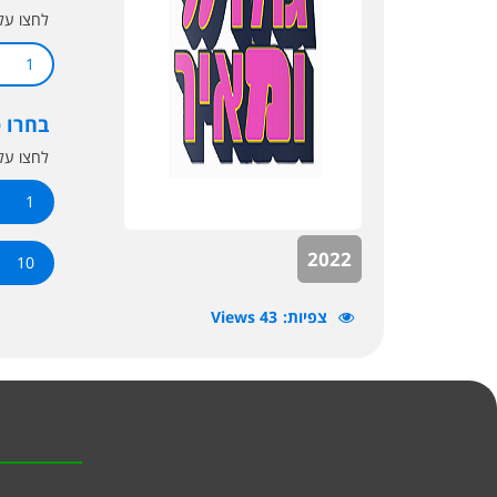
לחצו ע
1
בחרו 
לחצו ע
1
2022
10
צפיות
43 Views