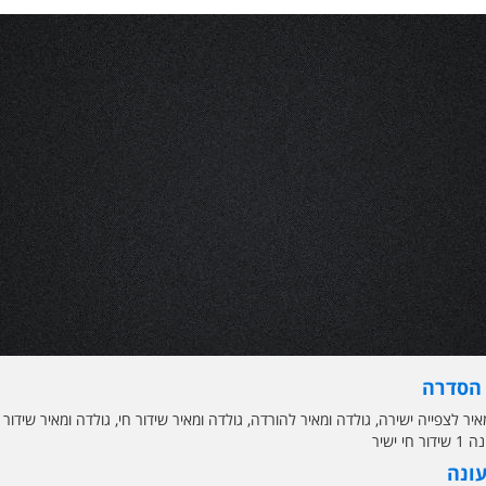
 הסדרה
 חי ישיר
עונה