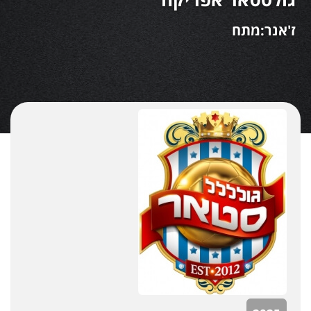
ז'אנר:מתח