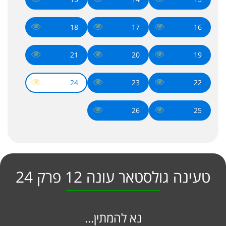
18
17
16
21
20
19
24
23
22
26
25
טעינה גולסטאר עונה 12 פרק 24
נא להמתין...