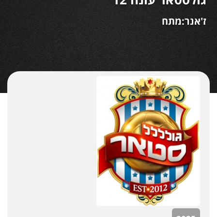
ז'אנר:מתח