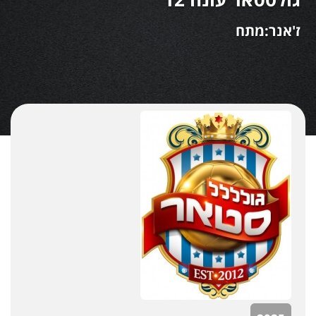
ז'אנר:מתח