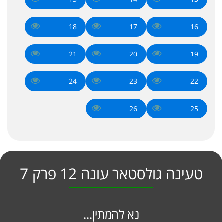
18
17
16
21
20
19
24
23
22
26
25
טעינה גולסטאר עונה 12 פרק 7
נא להמתין...