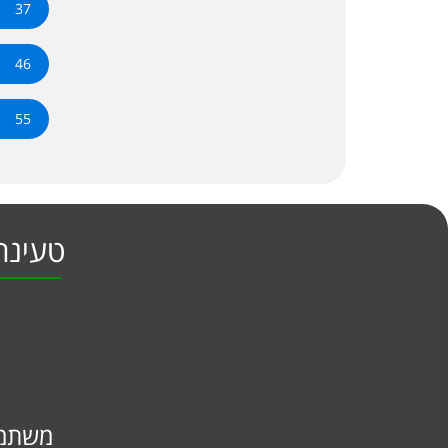
37
46
55
טעינה האח 
משתמש