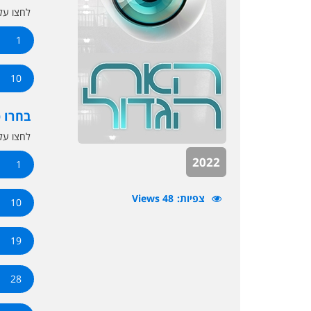
לחצו ע
1
10
בחרו 
לחצו ע
2022
1
צפיות
48 Views
10
19
28