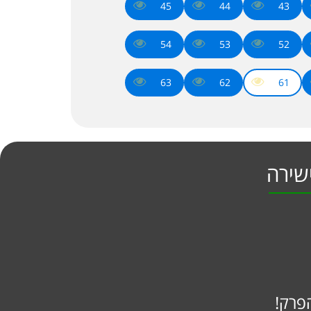
45
44
43
54
53
52
63
62
61
פרק!