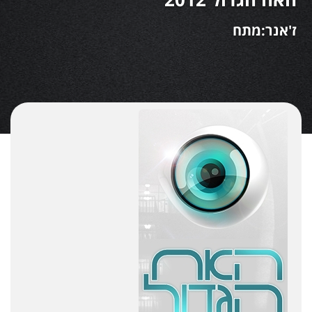
ז'אנר:מתח