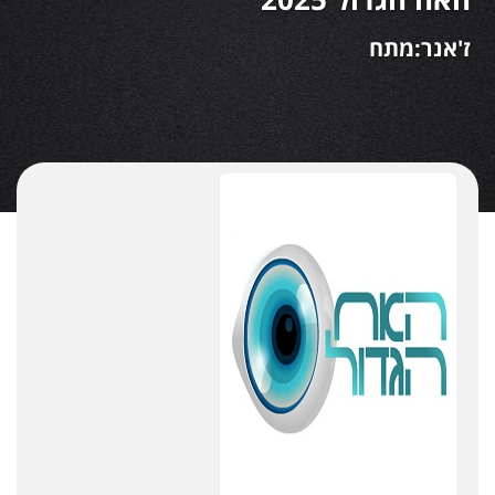
ז'אנר:מתח