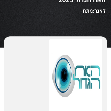
ז'אנר:מתח