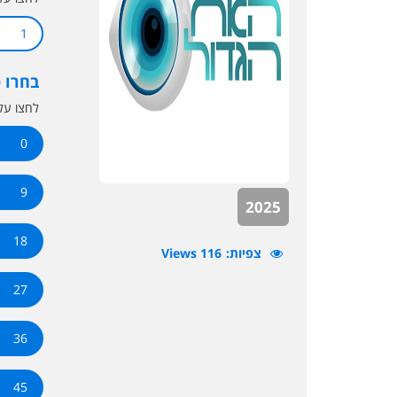
1
בחרו 
לחצו ע
0
9
2025
18
צפיות
116 Views
27
36
45