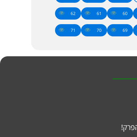
62
61
60
71
70
69
פרק!