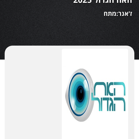
ז'אנר:מתח