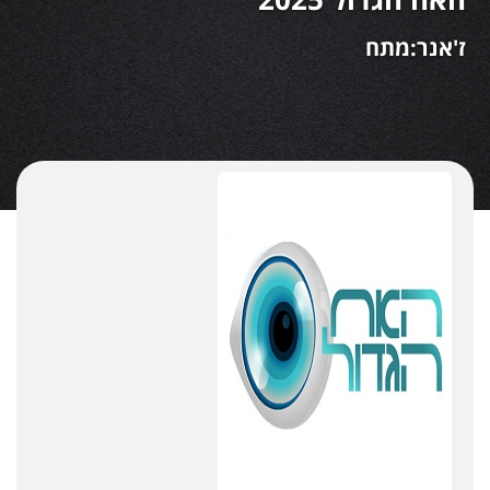
ז'אנר:מתח