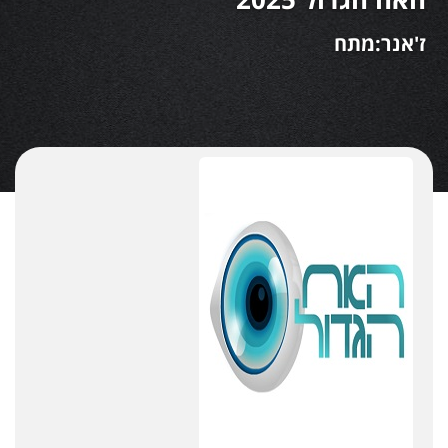
ז'אנר:מתח