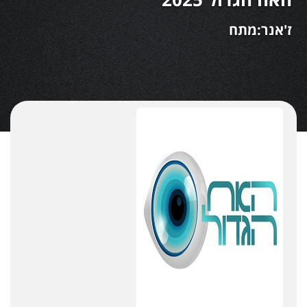
ז'אנר:מתח