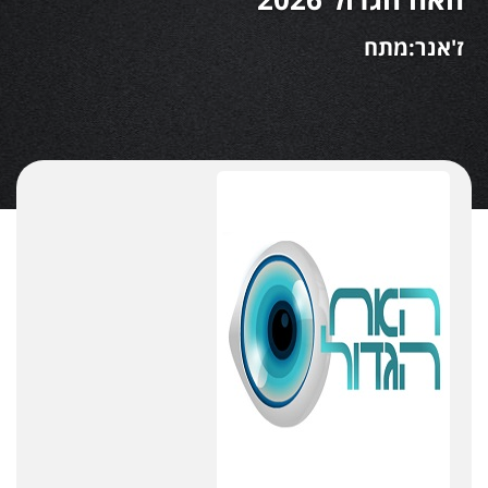
ז'אנר:מתח