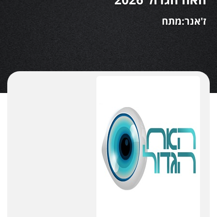
ז'אנר:מתח