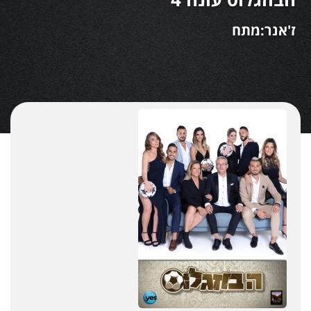
ז'אנר:מתח