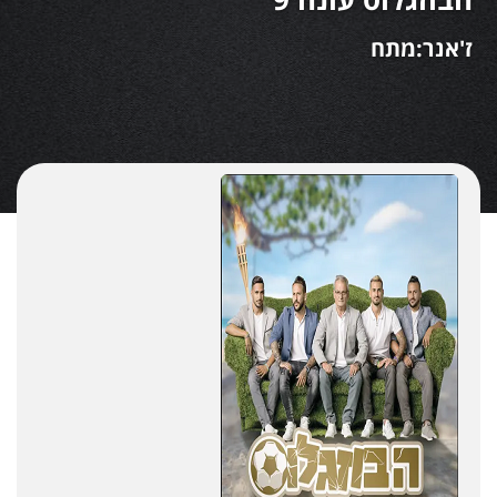
ז'אנר:מתח