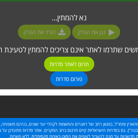
נא להמתין...
נגן את הפרק
הורד את הפרק
ים שתרמו לאתר אינם צריכים להמתין לטעינת ה
תרום לאתר סדרות
פורום סדרות
הארץ ומחו"ל, במגוון רחב של ז'אנרים והתאמות לקהלי יעד שונים, בניהם משפחה, 
נה"). גם בסדרות הישראליות קיים תרגום ברוב המקרים. אתר סדרות מתעדכן על בסי
ת חדשניות על מנת להעביר לצופים את התוכן באיכות מקסימלית, ללא פשרות.