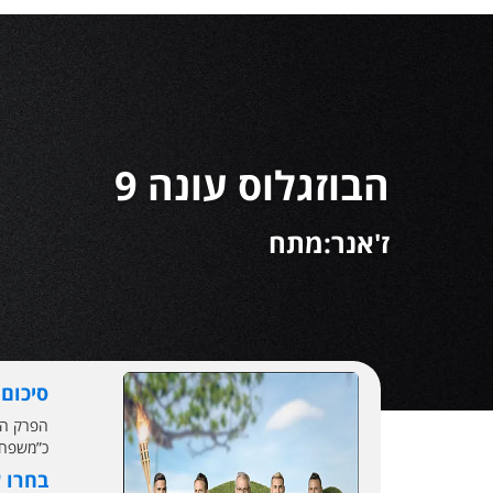
הבוזגלוס עונה 9
ז'אנר:מתח
סיכום
הפרק המ
כ”משפחה 
בחרו 