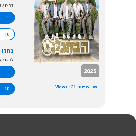
לחצו ע
1
10
בחרו 
לחצו ע
2025
1
צפיות
121 Views
10