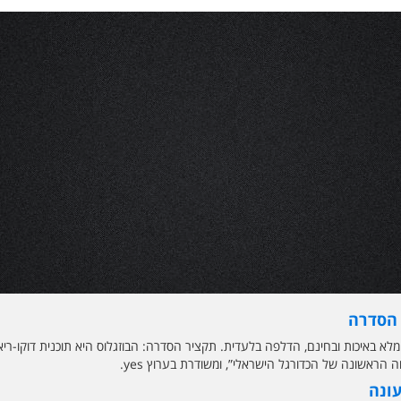
 הסדרה
לא באיכות ובחינם, הדלפה בלעדית. תקציר הסדרה: הבוזגלוס היא תוכנית דוקו-רי
הראשונה של הכדורגל הישראלי”, ומשודרת בערוץ yes.
עונה