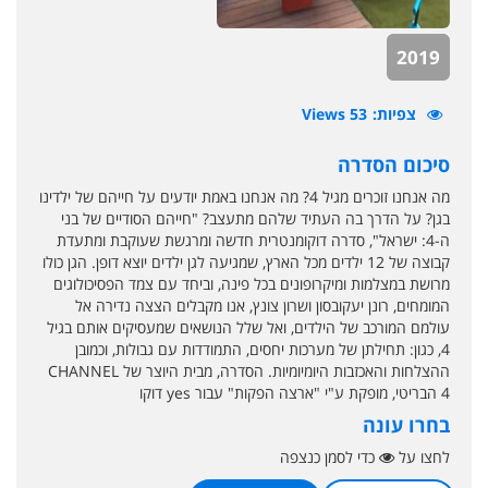
2019
צפיות
53 Views
סיכום הסדרה
מה אנחנו זוכרים מגיל 4? מה אנחנו באמת יודעים על חייהם של ילדינו
בגן? על הדרך בה העתיד שלהם מתעצב? "חייהם הסודיים של בני
ה-4: ישראל", סדרה דוקומנטרית חדשה ומרגשת שעוקבת ומתעדת
קבוצה של 12 ילדים מכל הארץ, שמגיעה לגן ילדים יוצא דופן. הגן כולו
מרושת במצלמות ומיקרופונים בכל פינה, וביחד עם צמד הפסיכולוגים
המומחים, רונן יעקובסון ושרון צונץ, אנו מקבלים הצצה נדירה אל
עולמם המורכב של הילדים, ואל שלל הנושאים שמעסיקים אותם בגיל
4, כגון: תחילתן של מערכות יחסים, התמודדות עם גבולות, וכמובן
ההצלחות והאכזבות היומיומיות. הסדרה, מבית היוצר של CHANNEL
4 הבריטי, מופקת ע"י "ארצה הפקות" עבור yes דוקו
בחרו עונה
לחצו על
כדי לסמן כנצפה