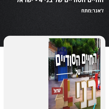
ז'אנר:מתח