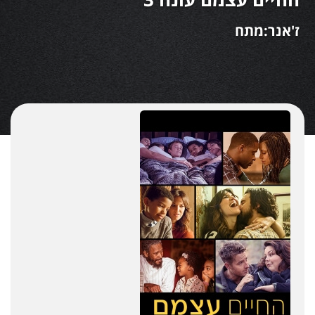
ז'אנר:מתח