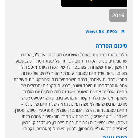
2016
צפיות
88 Views
סיכום הסדרה
הלהיט המדובר ביותר בעונת השידורים הקרובה בארה"ב, הסדרה
שהמבקרים כינו כ"הסדרה הטובה ביותר של עונת הסתיו" כשבשבוע
הראשון לאחר ששוחרר, צפו בטריילר של הסדרה יותר מ-50 מיליון
צופים, ונראה ש"החיים עצמם" עומדת להפוך ללהיט של סדרות
הסתיו. "החיים עצמם", דרמה משפחתית כנה ופרובוקטיבית העוקבת
אחר אנסמבל דמויות מיוחד ושונה, ברגעים הקטנים והגדולים של
החיים. ארבעה אנשים השונים מאוד זה מזה חולקים יום הולדת
משותף. אט אט נגלה הקשר המפתיע בינם ונחשף פסיפס אנושי
מורכב ומרגש שהוא למעשה תמונת מראה של החיים של כולנו –
החיים עצמם. מאת היוצר והכותב דן פוגלמן (תסריטאי "טיפש, מטורף,
מאוהב", "זוטרופוליס") ובכיכובם של מנדי מור (סיפור אהבה בלתי
נשכח), מילו ונטימילייה (גיבורים, בנות גילמור), סטרלינג ק. בראון
(אמריקה נגד או.ג'יי. סימפסון), ג'סטין הארטלי (מאהבות, נקמה).
בחרו עונה