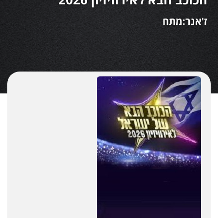
ז'אנר:מתח