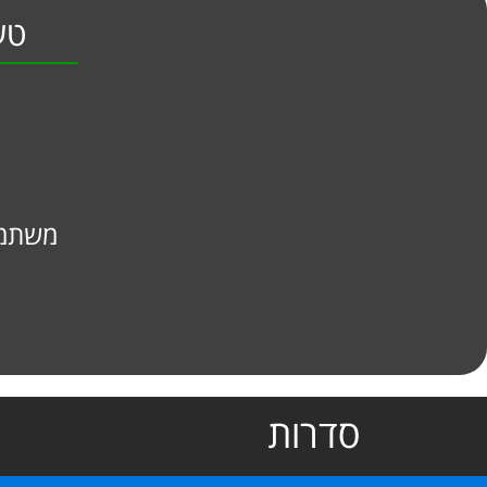
טעי
משתמש
סדרות