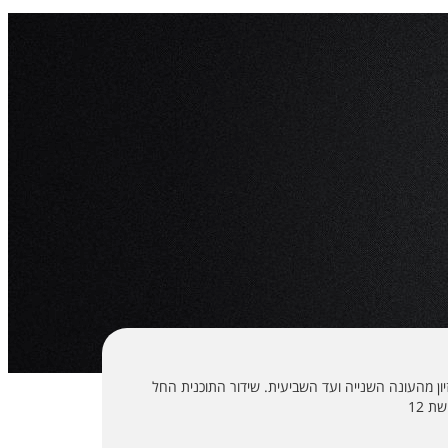
לקדם-אירוויזיון מהעונה השנייה ועד השביעית. שידור התוכנית החל