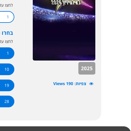
לחצו ע
1
בחרו 
לחצו ע
1
2025
10
צפיות
190 Views
19
28