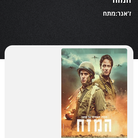
ז'אנר:מתח