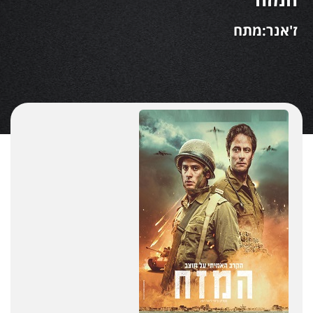
ז'אנר:מתח