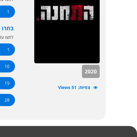
1
בחרו 
לחצו ע
1
10
2020
19
צפיות
51 Views
28