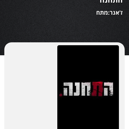
ז'אנר:מתח