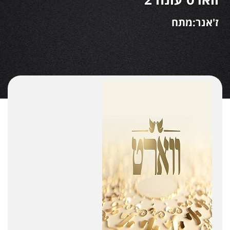
ז'אנר:מתח