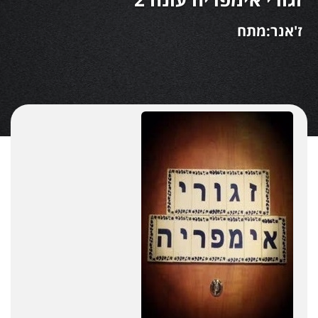
ז'אנר:מתח