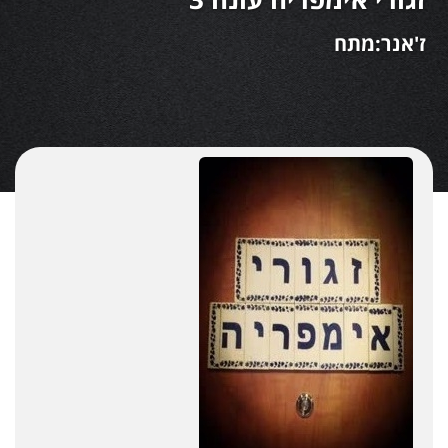
ז'אנר:מתח