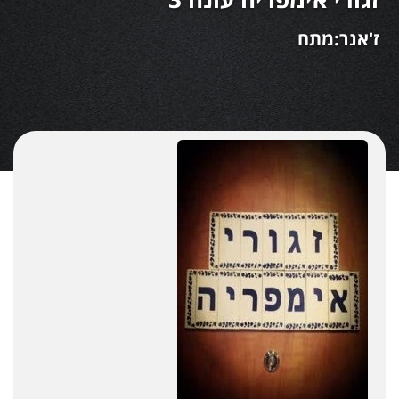
ז'אנר:מתח