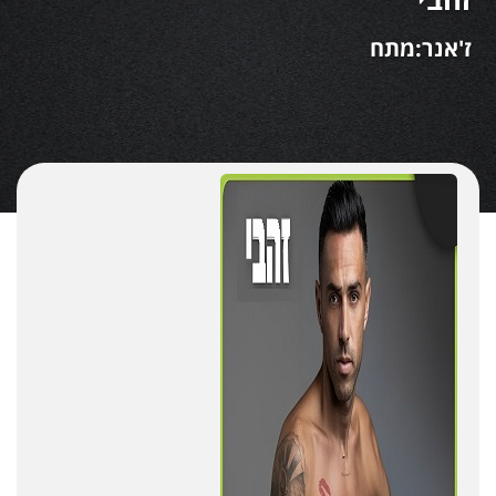
ז'אנר:מתח