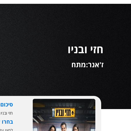
חזי ובניו
ז'אנר:מתח
סיכום
חזי ובניו 2025 - "HOT בידור" משיקה החודש את "חזי ובניו", טלנובלה קומית חדשה שתעלה לשידור ביו
בחרו 
לחצו ע