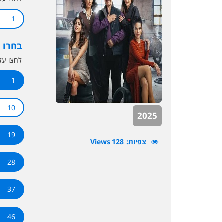
1
בחרו 
לחצו ע
1
10
2025
19
צפיות
128 Views
28
37
46