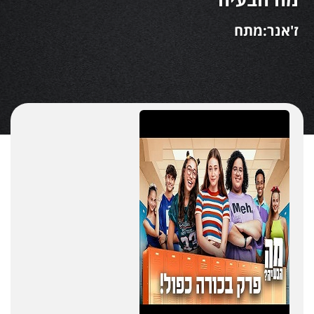
ז'אנר:מתח