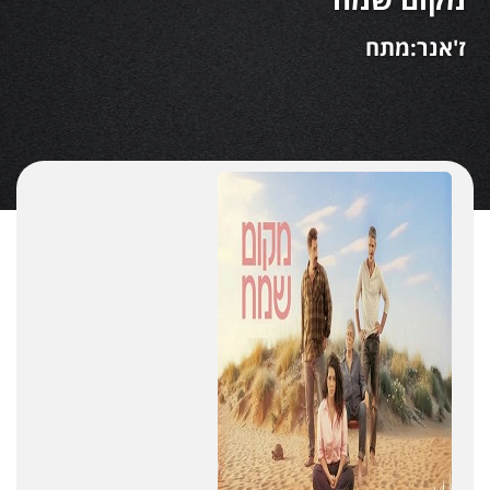
ז'אנר:מתח