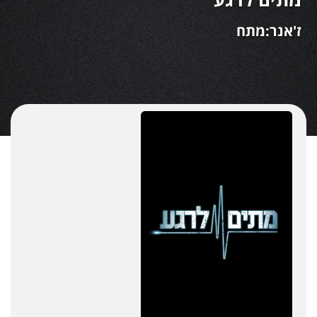
ז'אנר:מתח