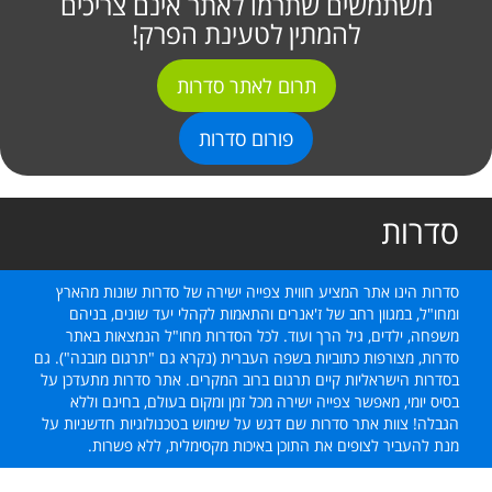
משתמשים שתרמו לאתר אינם צריכים
להמתין לטעינת הפרק!
תרום לאתר סדרות
פורום סדרות
סדרות
סדרות הינו אתר המציע חווית צפייה ישירה של סדרות שונות מהארץ
ומחו"ל, במגוון רחב של ז'אנרים והתאמות לקהלי יעד שונים, בניהם
משפחה, ילדים, גיל הרך ועוד. לכל הסדרות מחו"ל הנמצאות באתר
סדרות, מצורפות כתוביות בשפה העברית (נקרא גם "תרגום מובנה"). גם
בסדרות הישראליות קיים תרגום ברוב המקרים. אתר סדרות מתעדכן על
בסיס יומי, מאפשר צפייה ישירה מכל זמן ומקום בעולם, בחינם וללא
הגבלה! צוות אתר סדרות שם דגש על שימוש בטכנולוגיות חדשניות על
מנת להעביר לצופים את התוכן באיכות מקסימלית, ללא פשרות.