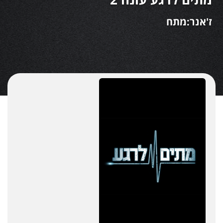
ז'אנר:מתח