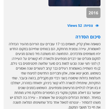
2016
צפיות
52 Views
סיכום הסדרה
כשאמה ואלון קליין, תאומים בני 17 עוברים עם הוריהם מהעיר הגדולה
לאשמורת, עיירה צפונית מרוחקת, הם בטוחים שחייהם במקום החדש
יהיו משמימים ומדכדכים. התחושה הזו משתנה מיד כשהם מגיעים
למקום ומגלים שני דברים מפתיעים ולכאורה לא קשורים על העיירה:
1) לפני חצי שנה טבעו למוות בים סוער שלושה תיכוניסטים בני גילם.
2) מי השתייה באשמורת רעילים כבר קרוב לעשרים שנה ואסורים
בשימוש. מכאן יצאו אמה, אלון וחבריהם החדשים לפיצוח שתי
תעלומות גדולות שיסופרו בשני רבדי זמן מקבילים, בהווה ובעבר. שתי
החקירות, שיתחילו לכאורה ללא קשר ביניהן, יתאחדו במהרה, ישתלבו
זו בזו ויובילו לגילויים מרעישים ומפתיעים. השימוש בזמנים שונים
יאפשר גם דיאלוג מסקרן ומקורי בין הסיפורים וחלוקת מידע מותחת
במיוחד. הסודות הגדולים והקטנים של אשמורת – עיירה בה לכולם יש
משהו להסתיר - יצטרפו לפאזל אחד גדול שחשיפתו המלאה תשנה
את חיי כל תושבי המקום.