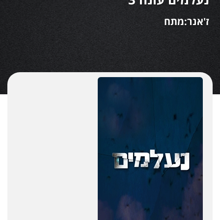
ז'אנר:מתח