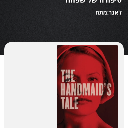
ז'אנר:מתח