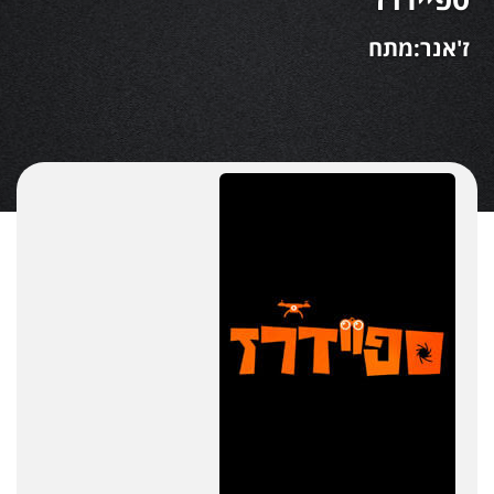
ז'אנר:מתח