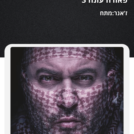
ז'אנר:מתח