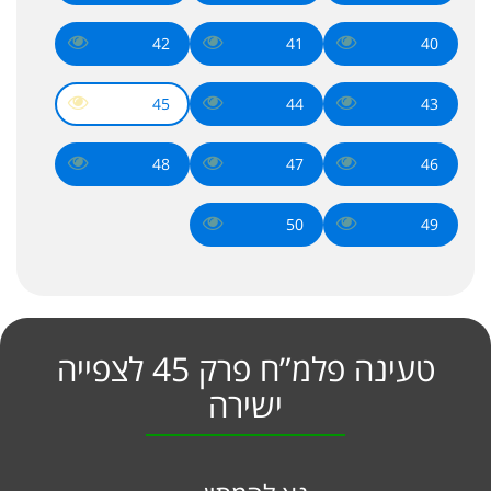
42
41
40
45
44
43
48
47
46
50
49
טעינה פלמ”ח פרק 45 לצפייה
ישירה