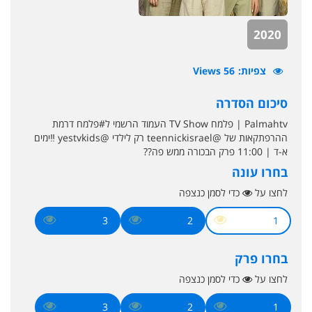
2020
צפיות
56 Views
סיכום הסדרה
Palmahtv | פלמח TV Show העמוד הרשמי ל#פלמח דרמת
ההרפתקאות של @teennickisrael רק לילדי @yestvkids ‼️ימים
א-ד | 11:00 פרק הבכורה ממש פה??
בחרו עונה
לחצו על
כדי לסמן כנצפה
3
2
1
בחרו פרק
לחצו על
כדי לסמן כנצפה
3
2
1