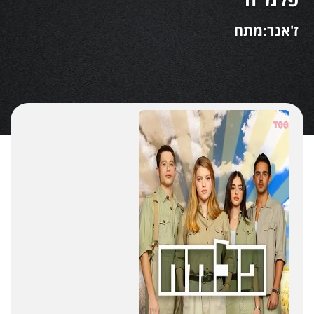
ז'אנר:מתח