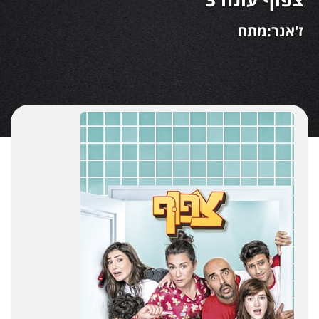
ז'אנר:מתח